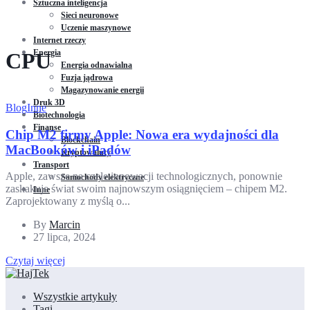
Sztuczna inteligencja
Sieci neuronowe
Uczenie maszynowe
Internet rzeczy
Energia
CPU
Energia odnawialna
Fuzja jądrowa
Magazynowanie energii
Druk 3D
Blog
Inne
Biotechnologia
Finanse
Chip M2 firmy Apple: Nowa era wydajności dla
Blockchain
MacBooków i iPadów
Kryptowaluty
Transport
Apple, zawsze na czele innowacji technologicznych, ponownie
Samochody elektryczne
zaskakuje świat swoim najnowszym osiągnięciem – chipem M2.
Inne
Zaprojektowany z myślą o...
By
Marcin
27 lipca, 2024
Czytaj więcej
Wszystkie artykuły
Tagi