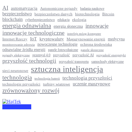
AI
automatyzacja
Autonomiczne pojazdy
badania naukowe
bezpieczeństwo
Bitcoin
bezpieczeństwo danych
biotechnologia
blockchain
ekologia
cyberbezpieczeństwo
edukacja
energia odnawialna
innowacje
energia słoneczna
innowacje technologiczne
interfejs mózg-komputer
IoT
kryptowaluty
medycyna
Internet Rzeczy
Magazynowanie energii
nowoczesne technologie
ochrona środowiska
monitorowanie zdrowia
odnawialne źródła energii
panele fotowoltaiczne
panele słoneczne
przyszłość
przyszłość AI
przemysł 4.0
pojazdy elektryczne
przyszłość energetyki
przyszłość technologii
przyszłość transportu
samochody elektryczne
sztuczna inteligencja
sieci neuronowe
technologia
technologia przyszłości
technologia baterii
uczenie maszynowe
technologie przyszłości
turbiny wiatrowe
zrównoważony rozwój
Napisz do Nas!