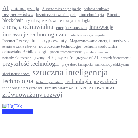
AI
automatyzacja
Autonomiczne pojazdy
badania naukowe
bezpieczeństwo
Bitcoin
bezpieczeństwo danych
biotechnologia
blockchain
ekologia
cyberbezpieczeństwo
edukacja
energia odnawialna
innowacje
energia słoneczna
innowacje technologiczne
interfejs mózg-komputer
IoT
kryptowaluty
medycyna
Internet Rzeczy
Magazynowanie energii
nowoczesne technologie
ochrona środowiska
monitorowanie zdrowia
odnawialne źródła energii
panele fotowoltaiczne
panele słoneczne
przyszłość
przyszłość AI
przemysł 4.0
pojazdy elektryczne
przyszłość energetyki
przyszłość technologii
przyszłość transportu
samochody elektryczne
sztuczna inteligencja
sieci neuronowe
technologia
technologia przyszłości
technologia baterii
uczenie maszynowe
technologie przyszłości
turbiny wiatrowe
zrównoważony rozwój
Napisz do Nas!