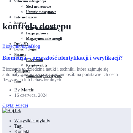
Sztuczna inteligencja
Sieci neuronowe
Uczenie maszynowe
Internet rzeczy
Energia
kontrola dostępu
Energia odnawialna
Fuzja jądrowa
Magazynowanie energii
Druk 3D
Biotechnologia
Blog
Biotechnologia
Finanse
Biometria – przyszłość identyfikacji i weryfikacji?
Blockchain
Kryptowaluty
Biometria to dziedzina nauki i techniki, która zajmuje się
Transport
automatycznym rozpoznawaniem osób na podstawie ich cech
Samochody elektryczne
fizycznych lub behawioralnych....
Inne
By
Marcin
16 czerwca, 2024
Czytaj więcej
Wszystkie artykuły
Tagi
Kontakt