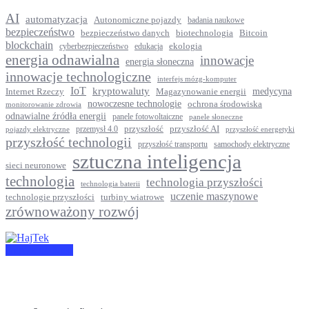
AI
automatyzacja
Autonomiczne pojazdy
badania naukowe
bezpieczeństwo
Bitcoin
bezpieczeństwo danych
biotechnologia
blockchain
ekologia
cyberbezpieczeństwo
edukacja
energia odnawialna
innowacje
energia słoneczna
innowacje technologiczne
interfejs mózg-komputer
IoT
kryptowaluty
medycyna
Internet Rzeczy
Magazynowanie energii
nowoczesne technologie
ochrona środowiska
monitorowanie zdrowia
odnawialne źródła energii
panele fotowoltaiczne
panele słoneczne
przyszłość
przyszłość AI
przemysł 4.0
pojazdy elektryczne
przyszłość energetyki
przyszłość technologii
przyszłość transportu
samochody elektryczne
sztuczna inteligencja
sieci neuronowe
technologia
technologia przyszłości
technologia baterii
uczenie maszynowe
technologie przyszłości
turbiny wiatrowe
zrównoważony rozwój
Napisz do Nas!