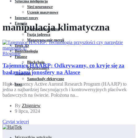
Sztuczna inteligencja
Sieci neuronowe
Uczenie maszynowe
Internet rzeczy
Energia
manipulacja klimatyczna
Energia odnawialna
Fuzja jądrowa
Magazynowanie energii
Druk 3D
Biotechnologia
Blog
Inne
Finanse
Blockchain
Tajemnice HAARP: Odkrywamy, co kryje się za
Kryptowaluty
badaniami jonosfery na Alasce
Transport
Samochody elektryczne
High-frequency Active Auroral Research Program (HAARP) to
Inne
jedna z najbardziej fascynujących i kontrowersyjnych placówek
badawczych na świecie. Położona na...
By
Zbigniew
9 lipca, 2024
Czytaj więcej
Wszystkie artykuły